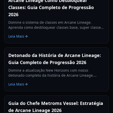
Arcane Lineage Como Desbloquear
Classes: Guia Completo de Progressão
2026
Domine o sistema de classes em Arcane Lineage.
Aprenda como desbloquear classes base, super classes
e subclasses com nosso guia detalhado de localização
Leia Mais
de treinadores e requisitos.
Detonado da História de Arcane Lineage:
Guia Completo de Progressão 2026
Domine a atualização New Horizons com nosso
detonado completo da história de Arcane Lineage.
Aprenda evoluções de classe, estratégias de chefes e
Leia Mais
técnicas de farm de pontos de alma.
Guia do Chefe Metroms Vessel: Estratégia
de Arcane Lineage 2026