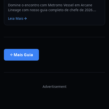
Domine o encontro com Metroms Vessel em Arcane
Lineage com nosso guia completo de chefe de 2026.
Aprenda as melhores composições de equipe,
Leia Mais
mecânicas de asas e estratégias de fase.
Mais
Guia
Advertisement