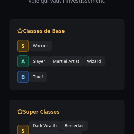
voie qui vaut l'investissement.
Classes de Base
S
Warrior
A
Slayer
Martial Artist
Wizard
B
Thief
Super Classes
Dark Wraith
Berserker
S